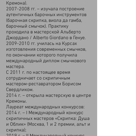
Кремона).
2007-2008
гг. – изучала построение
аутентичных барочных инструментов
(барочная скрипка, виола да гамба,
барочный смычок). Практику
проходила в мастерской Альберто
Джордано / Alberto Giordano в Генуе.
2009-2010
гг. училась на Курсах
изготовления современных смычков,
по окончании которого получила
международный диплом смычкового
мастера.
С 2011 г. по настоящее время
сотрудничает со скрипичным
мастером-реставратором Борисом
Свердликом.
2014 г. – открыла мастерскую в центре
Кремоны.
Лауреат международных конкурсов:
2014 г. – I Международный конкурс
скрипичных мастеров «Скрипка: Душа
и Облик» (Москва, 1 и 2 премии, альт и
скрипка);