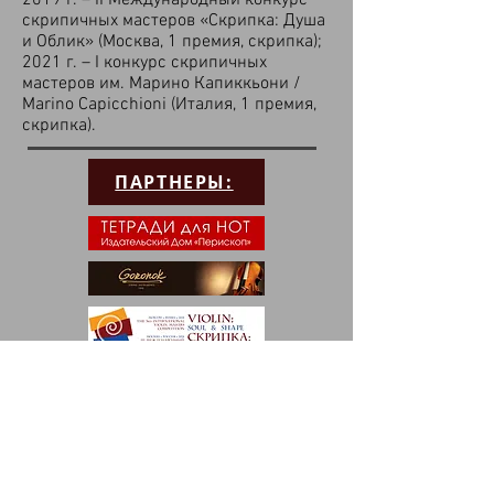
2019 г. – II Международный конкурс
скрипичных мастеров «Скрипка: Душа
и Облик» (Москва, 1 премия, скрипка);
2021 г. – I конкурс скрипичных
мастеров им. Марино Капиккьони /
Marino Capicchioni (Италия, 1 премия,
скрипка).
ПАРТНЕРЫ: