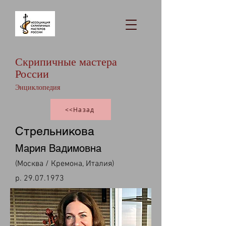
Скрипичные мастера
России
Энциклопедия
<<Назад
Стрельникова
Мария Вадимовна
(Москва / Кремона, Италия)
р.
29.07.1973